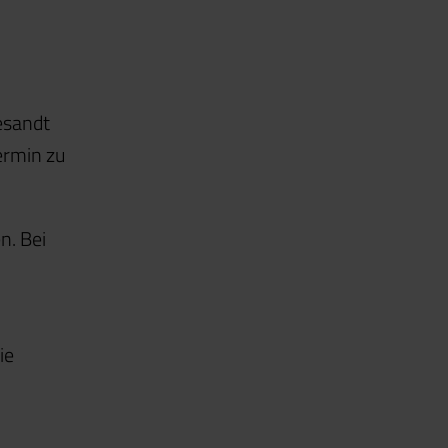
esandt
ermin zu
n. Bei
ie