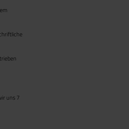
erem
hriftliche
trieben
wir uns 7