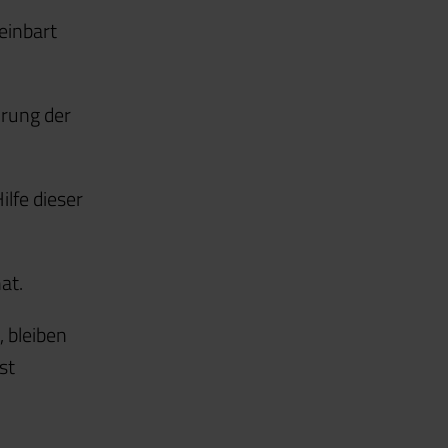
einbart
hrung der
lfe dieser
at.
 bleiben
st