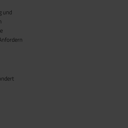
ng und
n
te
Anfordern
ondert