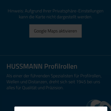
Hinweis: Aufgrund Ihrer Privatsphäre-Einstellungen
kann die Karte nicht dargestellt werden.
Google Maps aktivieren
HUSSMANN Profilrollen
Als einer der führenden Spezialisten für Profilrollen,
Wellen und Distanzen, dreht sich seit 1945 bei uns
alles für Qualität und Präzision.