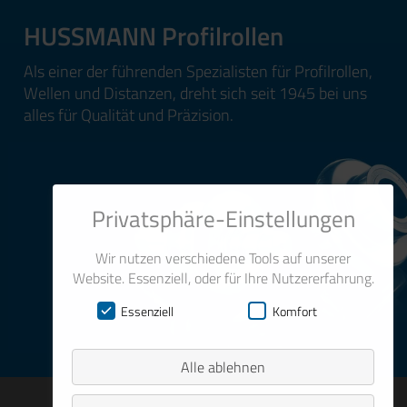
HUSSMANN Profilrollen
Als einer der führenden Spezialisten für Profilrollen,
Wellen und Distanzen, dreht sich seit 1945 bei uns
alles für Qualität und Präzision.
Privatsphäre-Einstellungen
Wir nutzen verschiedene Tools auf unserer
Website. Essenziell, oder für Ihre Nutzererfahrung.
Essenziell
Komfort
Alle ablehnen