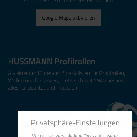
kann die Karte nicht dargestellt werden.
Google Maps aktivieren
HUSSMANN Profilrollen
Als einer der führenden Spezialisten für Profilrollen,
Wellen und Distanzen, dreht sich seit 1945 bei uns
alles für Qualität und Präzision.
Privatsphäre-Einstellungen
Wir nutzen verschiedene Tools auf unserer